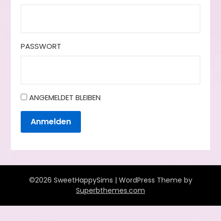
PASSWORT
ANGEMELDET BLEIBEN
Anmelden
©2026 SweetHappySims
| WordPress Theme by
Superbthemes.com