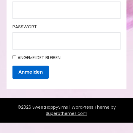
PASSWORT
ANGEMELDET BLEIBEN
Anmelden
©2026 SweetHappySims
| WordPress Theme by
Superbthemes.com