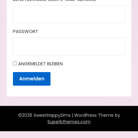
PASSWORT
ANGEMELDET BLEIBEN
Anmelden
©2026 SweetHappySims
| WordPress Theme by
Superbthemes.com