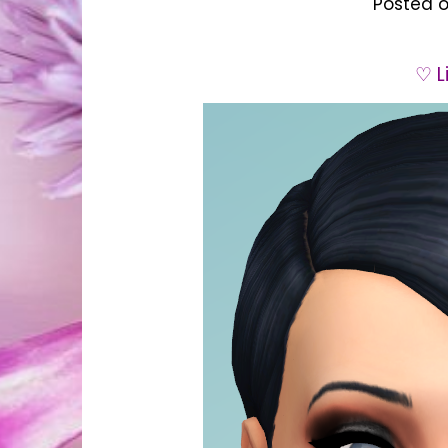
Posted 
♡ L