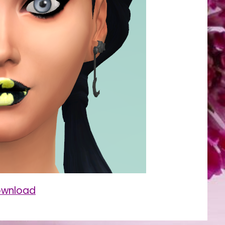
wnload