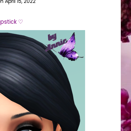
on
April 15, 2022
ipstick ♡