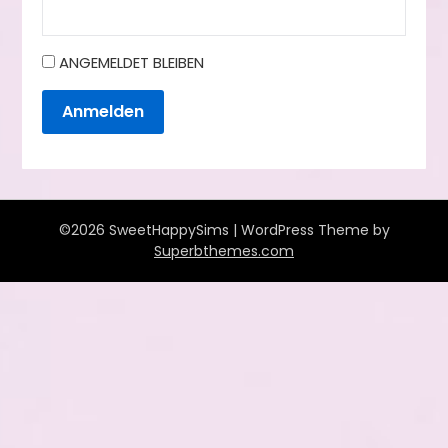
ANGEMELDET BLEIBEN
Anmelden
©2026 SweetHappySims
| WordPress Theme by
Superbthemes.com