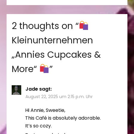
2 thoughts on “
Kleinunternehmen
„Annies Cupcakes &
More“
”
Jade
sagt:
August 22, 2025 um 2:15 p.m. Uhr
Hi Annie, Sweetie,
This Café is absolutely adorable.
It’s so cozy.