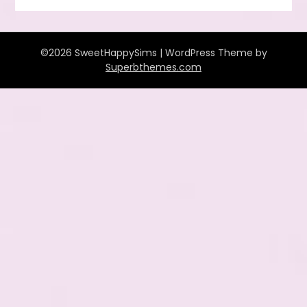
©2026 SweetHappySims
| WordPress Theme by
Superbthemes.com